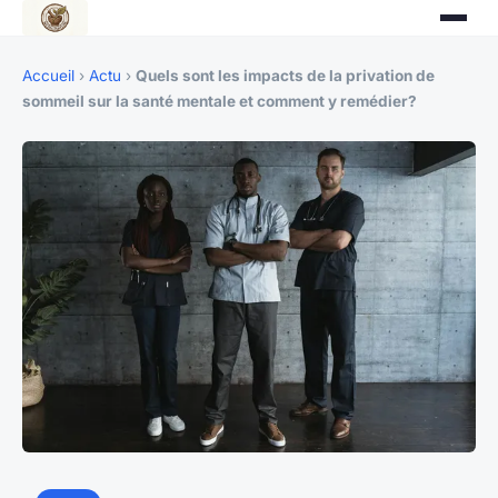
Accueil
›
Actu
›
Quels sont les impacts de la privation de
sommeil sur la santé mentale et comment y remédier?