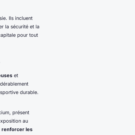
e. Ils incluent
 la sécurité et la
apitale pour tout
e
euses
et
idérablement
 sportive durable.
cium, présent
exposition au
r
renforcer les