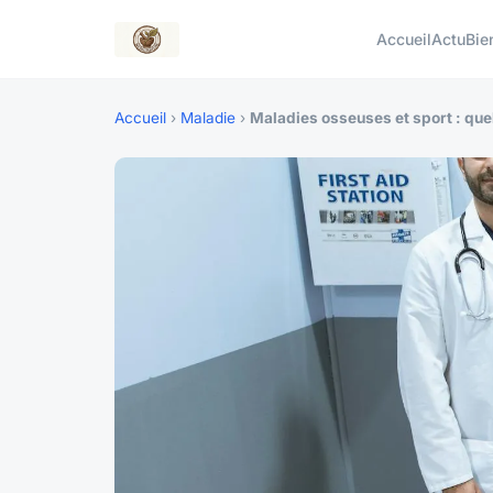
Accueil
Actu
Bie
Accueil
›
Maladie
›
Maladies osseuses et sport : quel