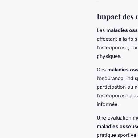
Impact des m
Les
maladies os
affectant à la foi
l’ostéoporose, l’a
physiques.
Ces
maladies os
l’endurance, indi
participation ou 
l’ostéoporose acc
informée.
Une évaluation méd
maladies osseus
pratique sportive 