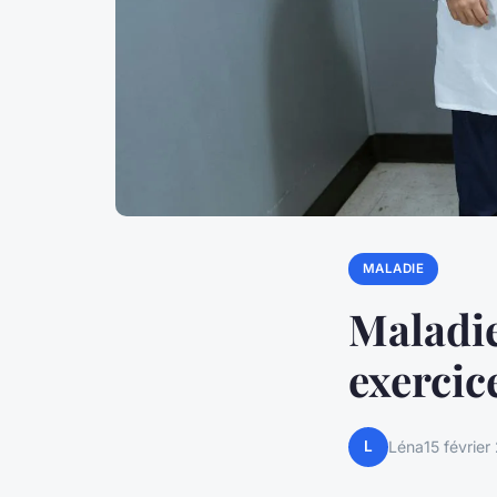
MALADIE
Maladie
exercice
L
Léna
15 février