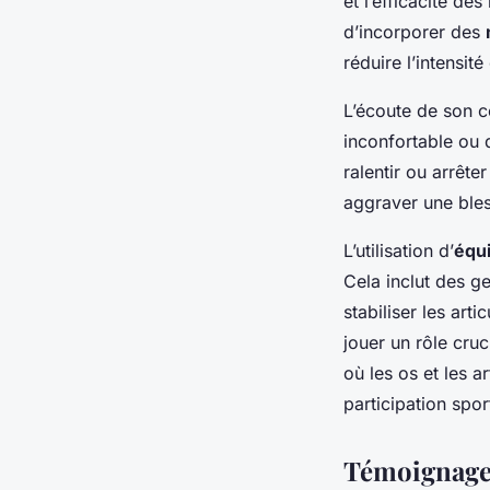
et l’efficacité d
d’incorporer des
réduire l’intensit
L’écoute de son c
inconfortable ou 
ralentir ou arrête
aggraver une bles
L’utilisation d’
équ
Cela inclut des g
stabiliser les art
jouer un rôle cru
où les os et les a
participation spo
Témoignage