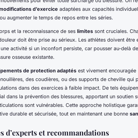
es mouvements pour éviter toute surcharge ou blessure. On
modifications d’exercice
adaptées aux capacités individuell
é ou augmenter le temps de repos entre les séries.
orps et la reconnaissance de ses
limites
sont cruciales. Ch
douleur doit être prise au sérieux. Les athlètes doivent être
r une activité si un inconfort persiste, car pousser au-delà d
sure osseuse existante.
ipements de protection adaptés
est vivement encouragée p
enouillères, des coudières, ou des supports de cheville qui 
iculations dans des exercices à faible impact. De tels équip
cial dans la prévention des blessures, apportant un soutien 
rticulations sont vulnérables. Cette approche holistique gara
rtive durable et sécurisée, tout en maintenant une bonne
san
s d’experts et recommandations