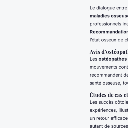
Le dialogue entre
maladies osseus
professionnels ine
Recommandatio
l’état osseux de 
Avis d’ostéopat
Les
ostéopathes
mouvements contr
recommandent des 
santé osseuse, to
Études de cas e
Les succès côtoien
expériences, illu
un retour efficac
autant de sources