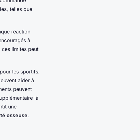
 recommande
es, telles que
aque réaction
 encouragés à
e ces limites peut
our les sportifs.
peuvent aider à
ements peuvent
supplémentaire là
ntit une
té osseuse
.