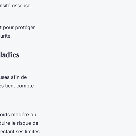
nsité osseuse,
rt pour protéger
urité.
ladies
uses
afin de
és tient compte
poids modéré ou
duire le risque de
pectant ses limites