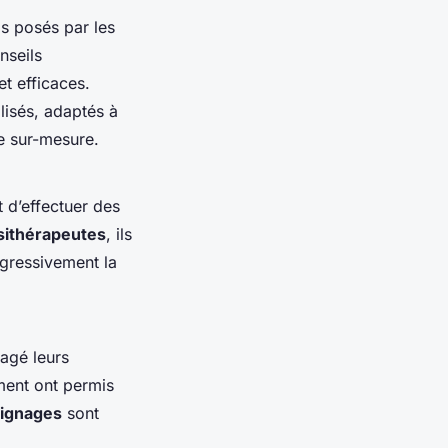
is posés par les
nseils
et efficaces.
lisés, adaptés à
he sur-mesure.
 d’effectuer des
sithérapeutes
, ils
ogressivement la
agé leurs
ment ont permis
ignages
sont