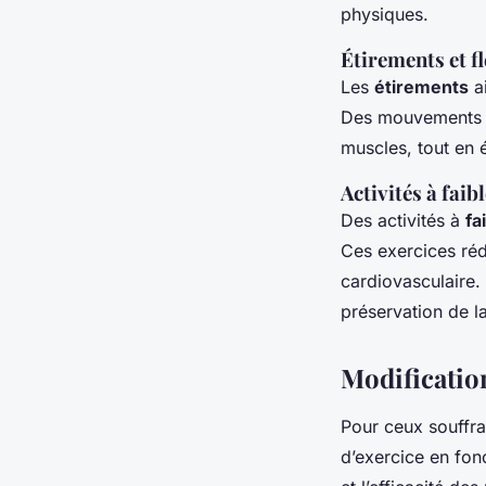
physiques.
Étirements et fl
Les
étirements
ai
Des mouvements do
muscles, tout en é
Activités à faib
Des activités à
fa
Ces exercices rédu
cardiovasculaire.
préservation de l
Modificatio
Pour ceux souffr
d’exercice en fon