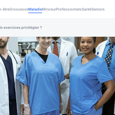
n-être
Grossesse
Maladie
Minceur
Professionnels
Santé
Seniors
s exercices privilégier ?