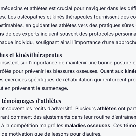
 médecins et athlètes est crucial pour naviguer dans les déf
es
. Les
ostéopathes
et
kinésithérapeutes
fournissent des co
stimables, en guidant les athlètes vers des pratiques sûres 
ns
de ces experts incluent souvent des protocoles personna
chaque individu, soulignant ainsi l’importance d’une approc
hes et kinésithérapeutes
insistent sur l’importance de maintenir une bonne posture et
ôlés pour prévenir les blessures osseuses. Quant aux
kiné
exercices spécifiques de réhabilitation qui renforcent pr
ut en prévenant le surmenage.
t témoignages d’athlètes
t souvent les récits d’adversité. Plusieurs
athlètes
ont part
strant comment des ajustements dans leur routine d’entraîne
e à la compétition malgré les
maladies osseuses
. Ces
témo
 de motivation que de lessons pour d’autres.