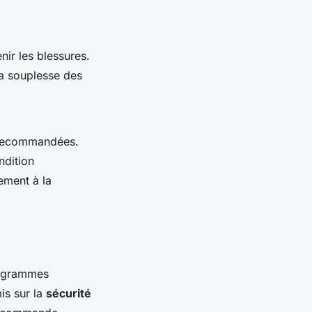
enir les blessures.
la souplesse des
t recommandées.
ndition
ement à la
programmes
is sur la
sécurité