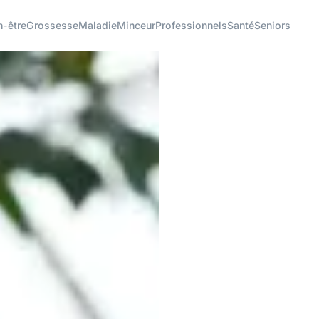
n-être
Grossesse
Maladie
Minceur
Professionnels
Santé
Seniors