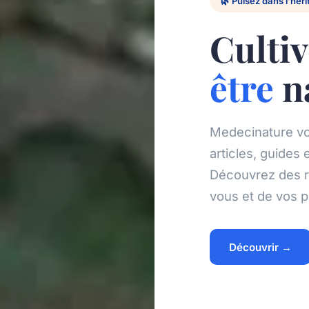
🌿 Puisez dans l'hér
Cultiv
être
n
Medecinature v
articles, guides 
Découvrez des r
vous et de vos p
Découvrir →